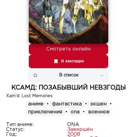
Смотреть онлайн
В закладки
В список
КСАМД: ПОЗАБЫВШИЙ НЕВЗГОДЫ
Xam'd: Lost Memories
аниме
•
фантастика
•
экшен
•
приключения
•
ona
•
военное
Тип аниме:
ONA
Статус:
Завершён
Год:
2008