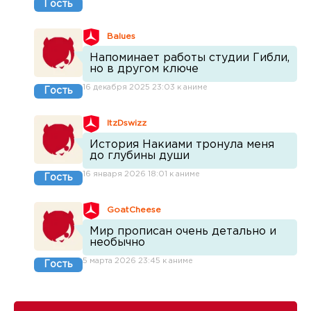
Гость
Balues
Напоминает работы студии Гибли,
но в другом ключе
16 декабря 2025 23:03 к аниме
Гость
ItzDswizz
История Накиами тронула меня
до глубины души
16 января 2026 18:01 к аниме
Гость
GoatCheese
Мир прописан очень детально и
необычно
5 марта 2026 23:45 к аниме
Гость