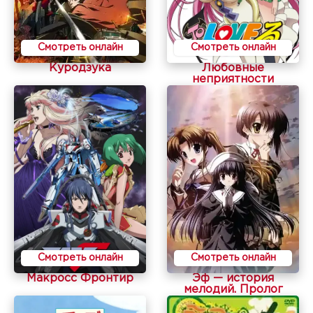
Смотреть онлайн
Смотреть онлайн
Куродзука
Любовные
неприятности
Смотреть онлайн
Смотреть онлайн
Макросс Фронтир
Эф — история
мелодий. Пролог