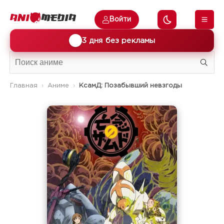
Войти
🎁
3 дня без рекламы
Главная
Аниме
КсамД: Позабывший невзгоды