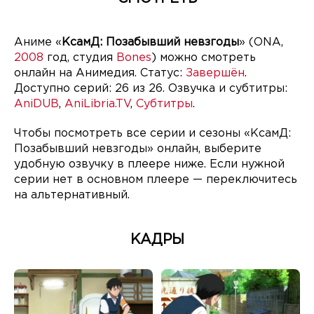
Аниме «
КсамД: Позабывший невзгоды
» (ONA,
2008
год, студия
Bones
) можно смотреть
онлайн на Анимедия. Статус:
Завершён
.
Доступно серий: 26 из 26. Озвучка и субтитры:
AniDUB
,
AniLibria.TV
,
Субтитры
.
Чтобы посмотреть все серии и сезоны «КсамД:
Позабывший невзгоды» онлайн, выберите
удобную озвучку в плеере ниже. Если нужной
серии нет в основном плеере — переключитесь
на альтернативный.
КАДРЫ