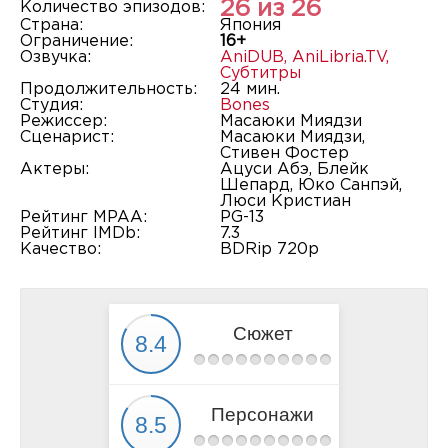
26 из 26
Количество эпизодов:
Страна:
Япония
Ограничение:
16+
Озвучка:
AniDUB
,
AniLibria.TV
,
Субтитры
Продолжительность:
24 мин.
Студия:
Bones
Режиссер:
Масаюки Миядзи
Сценарист:
Масаюки Миядзи,
Стивен Фостер
Актеры:
Ацуси Абэ, Блейк
Шепард, Юко Санпэй,
Люси Кристиан
Рейтинг MPAA:
PG-13
Рейтинг IMDb:
7.3
Качество:
BDRip 720p
Сюжет
Персонажи