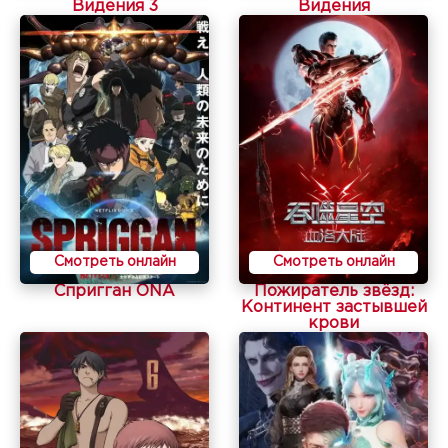
Видения 3
Видения
Смотреть онлайн
Смотреть онлайн
Спригган ONA
Пожиратель звёзд:
Континент застывшей
крови